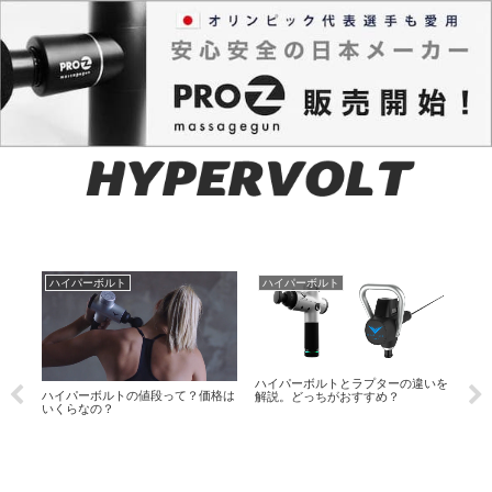
ハイパーボルト
ハイパーボルト
ハ
ハイパーボルトとラプターの違いを
ハイパーボルトの値段って？価格は
解説。どっちがおすすめ？
いくらなの？
ハイ
n？
ット